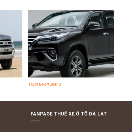
Thêm
Thêm
vào
vào
yêu
yêu
thích
thích
Toyota Fortuner 3
FANPAGE THUÊ XE Ô TÔ ĐÀ LẠT