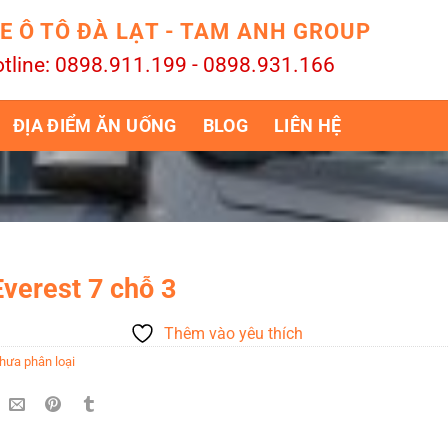
E Ô TÔ ĐÀ LẠT - TAM ANH GROUP
tline: 0898.911.199 - 0898.931.166
ĐỊA ĐIỂM ĂN UỐNG
BLOG
LIÊN HỆ
Everest 7 chỗ 3
Thêm vào yêu thích
hưa phân loại