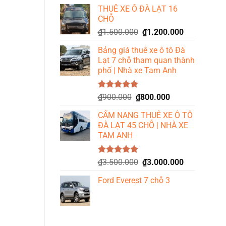
gốc
hiện
5 sao
THUÊ XE Ô ĐÀ LẠT 16
là:
tại
CHỖ
₫2.200.000.
là:
Giá
Giá
₫
1.500.000
₫
1.200.000
₫1.800.000.
gốc
hiện
Bảng giá thuê xe ô tô Đà
là:
tại
Lạt 7 chỗ tham quan thành
₫1.500.000.
là:
phố | Nhà xe Tam Anh
₫1.200.000.
Được xếp
Giá
Giá
₫
900.000
₫
800.000
hạng
5.00
gốc
hiện
5 sao
CẨM NANG THUÊ XE Ô TÔ
là:
tại
ĐÀ LẠT 45 CHỖ | NHÀ XE
₫900.000.
là:
TAM ANH
₫800.000.
Được xếp
Giá
Giá
₫
3.500.000
₫
3.000.000
hạng
5.00
gốc
hiện
5 sao
Ford Everest 7 chỗ 3
là:
tại
₫3.500.000.
là:
₫3.000.000.