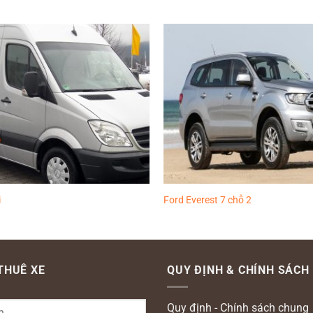
Thêm
vào
yêu
thích
i
Ford Everest 7 chỗ 2
 THUÊ XE
QUY ĐỊNH & CHÍNH SÁCH
Quy định - Chính sách chung