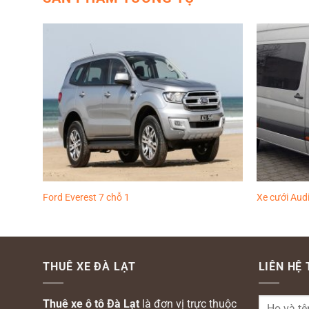
Thêm
Thêm
vào
vào
yêu
yêu
thích
thích
Ford Everest 7 chỗ 1
Xe cưới Aud
THUÊ XE ĐÀ LẠT
LIÊN HỆ
Thuê xe ô tô Đà Lạt
là đơn vị trực thuộc