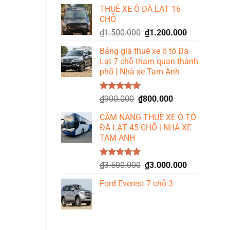
gốc
hiện
5 sao
THUÊ XE Ô ĐÀ LẠT 16
là:
tại
CHỖ
₫2.200.000.
là:
Giá
Giá
₫
1.500.000
₫
1.200.000
₫1.800.000.
gốc
hiện
Bảng giá thuê xe ô tô Đà
là:
tại
Lạt 7 chỗ tham quan thành
₫1.500.000.
là:
phố | Nhà xe Tam Anh
₫1.200.000.
Được xếp
Giá
Giá
₫
900.000
₫
800.000
hạng
5.00
gốc
hiện
5 sao
CẨM NANG THUÊ XE Ô TÔ
là:
tại
ĐÀ LẠT 45 CHỖ | NHÀ XE
₫900.000.
là:
TAM ANH
₫800.000.
Được xếp
Giá
Giá
₫
3.500.000
₫
3.000.000
hạng
5.00
gốc
hiện
5 sao
Ford Everest 7 chỗ 3
là:
tại
₫3.500.000.
là:
₫3.000.000.