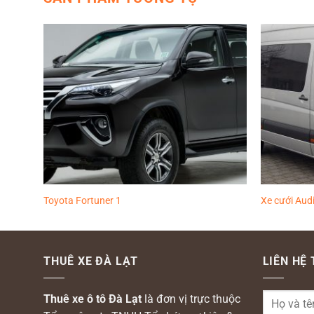
Thêm
Thêm
vào
vào
yêu
yêu
thích
thích
Toyota Fortuner 1
Xe cưới Audi
THUÊ XE ĐÀ LẠT
LIÊN HỆ
Thuê xe ô tô Đà Lạt
là đơn vị trực thuộc