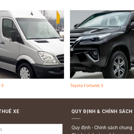
Thêm
vào
yêu
thích
 3
Toyota Fortuner 3
 THUÊ XE
QUY ĐỊNH & CHÍNH SÁCH
Quy định - Chính sách chung