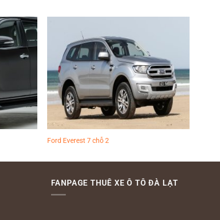
Thêm
Thêm
vào
vào
yêu
yêu
thích
thích
Ford Everest 7 chỗ 2
FANPAGE THUÊ XE Ô TÔ ĐÀ LẠT