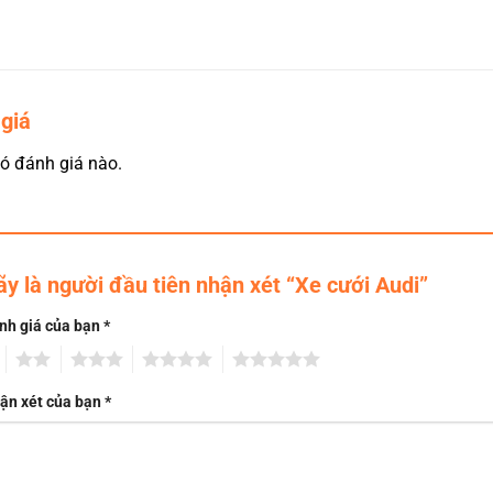
giá
ó đánh giá nào.
ãy là người đầu tiên nhận xét “Xe cưới Audi”
nh giá của bạn
*
2
3
4
5
ận xét của bạn
*