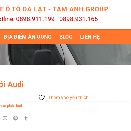
E Ô TÔ ĐÀ LẠT - TAM ANH GROUP
tline: 0898.911.199 - 0898.931.166
ĐỊA ĐIỂM ĂN UỐNG
BLOG
LIÊN HỆ
ới Audi
Thêm vào yêu thích
hưa phân loại