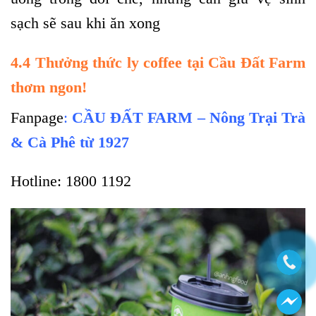
sạch sẽ sau khi ăn xong
4.4 Thưởng thức ly coffee tại Cầu Đất Farm
thơm ngon!
Fanpage
:
CẦU ĐẤT FARM – Nông Trại Trà
& Cà Phê từ 1927
Hotline: 1800 1192