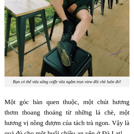
Bạn có thể vừa uống coffe vừa ngắm trọn view đồi chè luôn đó!
Một góc bàn quen thuộc, một chút hương
thơm thoang thoảng từ những lá chè, một
hương vị nồng đượm của tách trà ngon. Vậy là
quá đủ cho một buổi chiều an yên ở Đà Lạt!