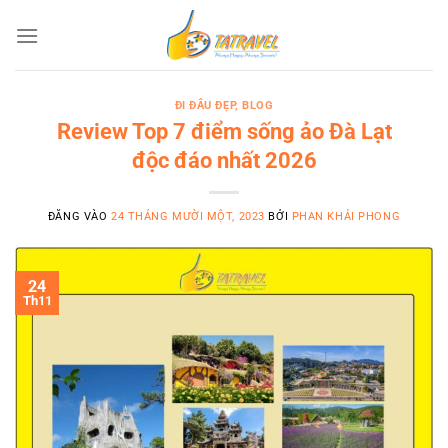
Bỏ
qua
nội
dung
ĐI ĐÂU ĐẸP
,
BLOG
Review Top 7 điểm sống ảo Đà Lạt
độc đáo nhất 2026
ĐĂNG VÀO
24 THÁNG MƯỜI MỘT, 2023
BỞI
PHAN KHẢI PHONG
24
Th11