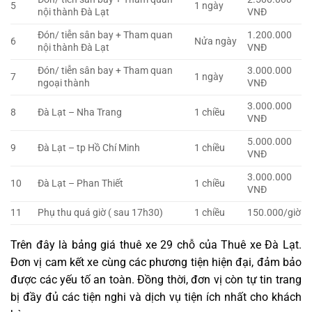
5
1 ngày
nội thành Đà Lạt
VNĐ
Đón/ tiễn sân bay + Tham quan
1.200.000
6
Nửa ngày
nội thành Đà Lạt
VNĐ
Đón/ tiễn sân bay + Tham quan
3.000.000
7
1 ngày
ngoại thành
VNĐ
3.000.000
8
Đà Lạt – Nha Trang
1 chiều
VNĐ
5.000.000
9
Đà Lạt – tp Hồ Chí Minh
1 chiều
VNĐ
3.000.000
10
Đà Lạt – Phan Thiết
1 chiều
VNĐ
11
Phụ thu quá giờ ( sau 17h30)
1 chiều
150.000/giờ
Trên đây là bảng giá thuê xe 29 chỗ của Thuê xe Đà Lạt.
Đơn vị cam kết xe cùng các phương tiện hiện đại, đảm bảo
được các yếu tố an toàn. Đồng thời, đơn vị còn tự tin trang
bị đầy đủ các tiện nghi và dịch vụ tiện ích nhất cho khách