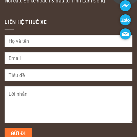
Nơi cấp: Sở kế hoạch & đầu tư Tỉnh Lâm Đồng
LIÊN HỆ THUÊ XE