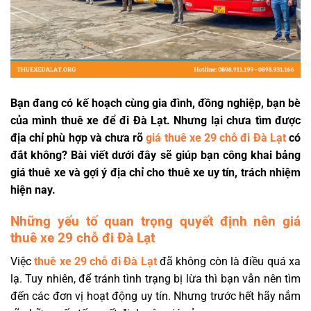
Bạn đang có kế hoạch cùng gia đình, đồng nghiệp, bạn bè
của mình thuê xe để đi Đà Lạt. Nhưng lại chưa tìm được
địa chỉ phù hợp và chưa rõ
giá thuê xe 29 chỗ đi Đà Lạt
có
đắt không? Bài viết dưới đây sẽ giúp bạn công khai bảng
giá thuê xe và gợi ý địa chỉ cho thuê xe uy tín, trách nhiệm
hiện nay.
Những yếu tố quan trọng quyết định nên giá
thuê xe 29 chỗ đi Đà Lạt
Việc
thuê xe 29 chỗ đi Đà Lạt
đã không còn là điều quá xa
lạ. Tuy nhiên, để tránh tình trạng bị lừa thì bạn vẫn nên tìm
đến các đơn vị hoạt động uy tín. Nhưng trước hết hãy nắm