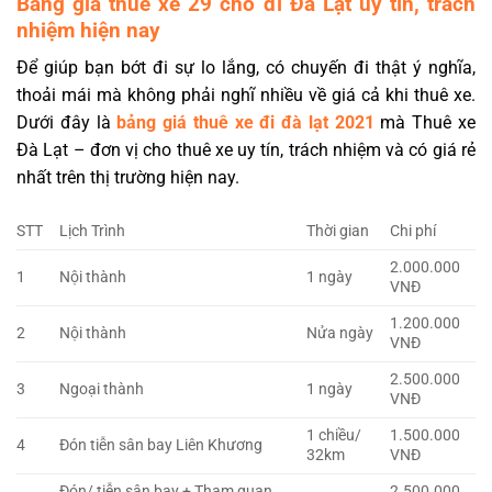
Bảng giá thuê xe 29 chỗ đi Đà Lạt uy tín, trách
nhiệm hiện nay
Để giúp bạn bớt đi sự lo lắng, có chuyến đi thật ý nghĩa,
thoải mái mà không phải nghĩ nhiều về giá cả khi thuê xe.
Dưới đây là
bảng giá thuê xe đi đà lạt 2021
mà Thuê xe
Đà Lạt – đơn vị cho thuê xe uy tín, trách nhiệm và có giá rẻ
nhất trên thị trường hiện nay.
STT
Lịch Trình
Thời gian
Chi phí
2.000.000
1
Nội thành
1 ngày
VNĐ
1.200.000
2
Nội thành
Nửa ngày
VNĐ
2.500.000
3
Ngoại thành
1 ngày
VNĐ
1 chiều/
1.500.000
4
Đón tiễn sân bay Liên Khương
32km
VNĐ
Đón/ tiễn sân bay + Tham quan
2.500.000