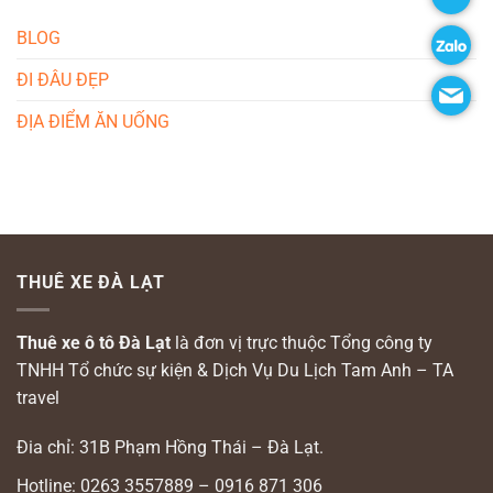
BLOG
ĐI ĐÂU ĐẸP
ĐỊA ĐIỂM ĂN UỐNG
THUÊ XE ĐÀ LẠT
Thuê xe ô tô Đà Lạt
là đơn vị trực thuộc Tổng công ty
TNHH Tổ chức sự kiện & Dịch Vụ Du Lịch Tam Anh – TA
travel
Đia chỉ: 31B Phạm Hồng Thái – Đà Lạt.
Hotline: 0263 3557889 – 0916 871 306