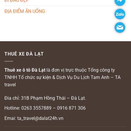
ĐI ĐÂU ĐẸP
ĐỊA ĐIỂM ĂN UỐNG
THUÊ XE ĐÀ LẠT
Thuê xe ô tô Đà Lạt
là đơn vị trực thuộc Tổng công ty
TNHH Tổ chức sự kiện & Dịch Vụ Du Lịch Tam Anh – TA
travel
Đia chỉ: 31B Phạm Hồng Thái – Đà Lạt.
Hotline: 0263 3557889 – 0916 871 306
Emai: ta_travel@dalat24h.vn