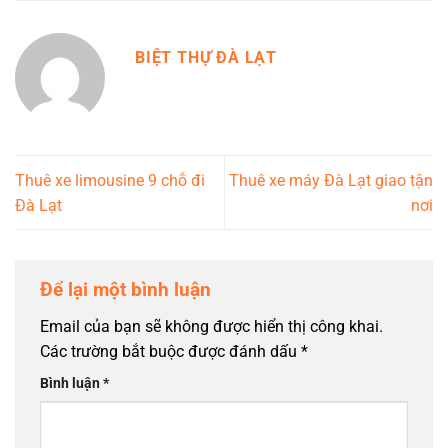
BIỆT THỰ ĐÀ LẠT
Thuê xe limousine 9 chỗ đi
Thuê xe máy Đà Lạt giao tận
Đà Lạt
nơi
Để lại một bình luận
Email của bạn sẽ không được hiển thị công khai.
Các trường bắt buộc được đánh dấu
*
Bình luận
*