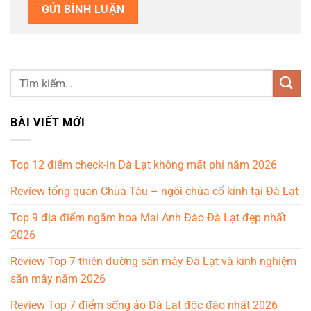
BÀI VIẾT MỚI
Top 12 điểm check-in Đà Lạt không mất phí năm 2026
Review tổng quan Chùa Tàu – ngôi chùa cổ kính tại Đà Lạt
Top 9 địa điểm ngắm hoa Mai Anh Đào Đà Lạt đẹp nhất
2026
Review Top 7 thiên đường săn mây Đà Lạt và kinh nghiệm
săn mây năm 2026
Review Top 7 điểm sống ảo Đà Lạt độc đáo nhất 2026