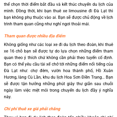
thể chọn thời điểm bắt đầu và kết thúc chuyến du lịch của
mình. Đồng thời, khi bạn thuê xe limousine đi Đà Lạt thì
bạn không phụ thuộc vào ai. Bạn sẽ được chủ động về lịch
trình tham quan cũng như nghỉ ngơi thoải mái.
Tham quan được nhiều địa điểm
Không giống như các loại xe đi du lịch theo đoàn, khi thuê
xe 16 chỗ bạn sẽ được tự do lựa chọn những điểm tham
quan theo ý thích chứ không cần phải theo tuyến cố định.
Bạn có thể yêu cầu tài xế chở tới những điểm nổi tiếng của
Đà Lạt như: chợ đêm, vườn hoa thành phố, Hồ Xuân
Hương, làng Cù Lần, khu du lịch Hoa Sơn Điền Trang… Bạn
sẽ được tận hưởng những phút giây thư giãn sau chuỗi
ngày làm việc mệt mỏi trong chuyến du lịch đầy ý nghĩa
này.
Chi phí thuê xe giá phải chăng