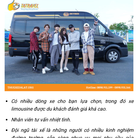
Có nhiều dòng xe cho bạn lựa chọn, trong đó xe
limousine được du khách đánh giá khá cao.
Nhân viên tư vấn nhiệt tình.
Đội ngũ tài xế là những người có nhiều kinh nghiệm
đường trường, sẵn sàng phục vụ mọi nhu cầu của