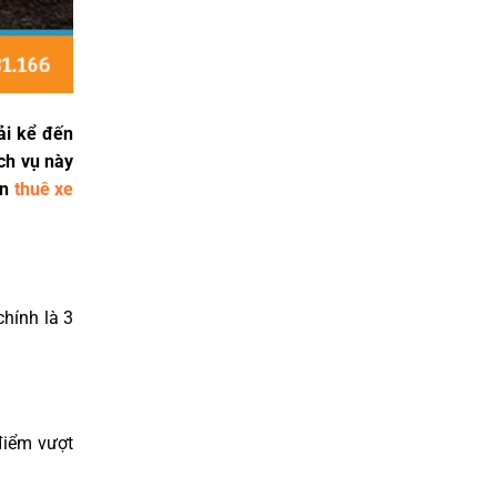
hải kể đến
ịch vụ này
ên
thuê xe
chính là 3
 điểm vượt