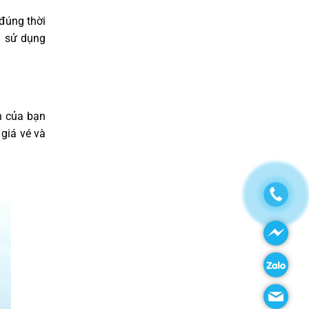
 đúng thời
n sử dụng
n của bạn
 giá vé
và