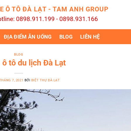
E Ô TÔ ĐÀ LẠT - TAM ANH GROUP
tline: 0898.911.199 - 0898.931.166
ĐỊA ĐIỂM ĂN UỐNG
BLOG
LIÊN HỆ
BLOG
ô tô du lịch Đà Lạt
THÁNG 7, 2021
BỞI
BIỆT THỰ ĐÀ LẠT