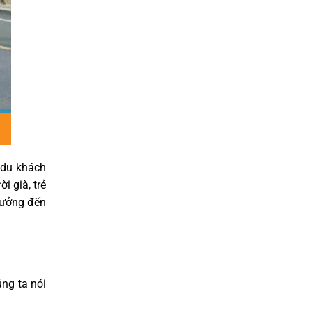
 du khách
 già, trẻ
hưởng đến
úng ta nói