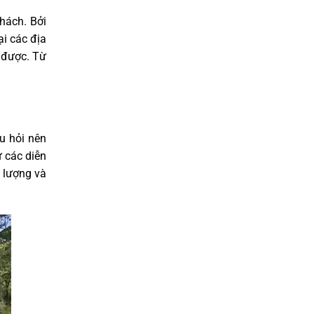
khách. Bởi
i các địa
n được. Từ
u hỏi nên
ừ các diễn
t lượng và