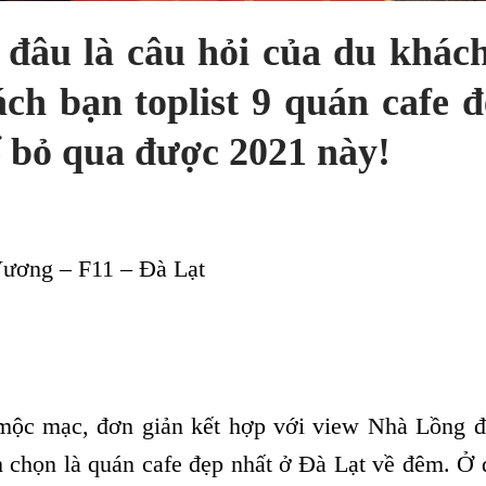
 đâu là câu hỏi của du khác
h bạn toplist 9 quán cafe đ
 bỏ qua được 2021 này!
Vương – F11 – Đà Lạt
í mộc mạc, đơn giản kết hợp với view Nhà Lồng đ
h chọn là quán cafe đẹp nhất ở Đà Lạt về đêm. Ở 