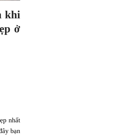
h khi
ẹp ở
ẹp nhất
đây bạn