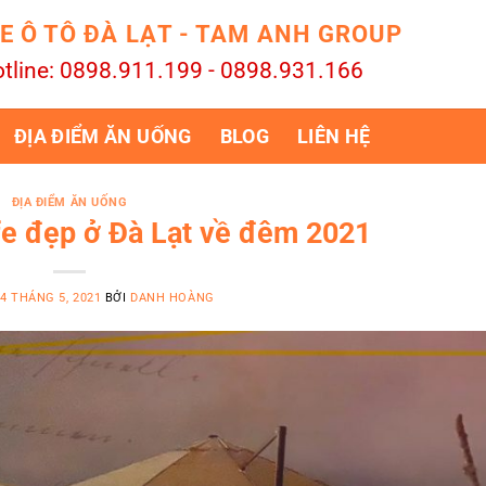
E Ô TÔ ĐÀ LẠT - TAM ANH GROUP
tline: 0898.911.199 - 0898.931.166
ĐỊA ĐIỂM ĂN UỐNG
BLOG
LIÊN HỆ
ĐỊA ĐIỂM ĂN UỐNG
afe đẹp ở Đà Lạt về đêm 2021
4 THÁNG 5, 2021
BỞI
DANH HOÀNG