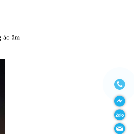
g áo âm