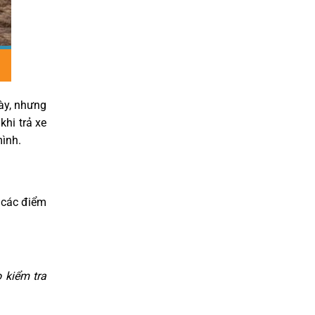
ày, nhưng
khi trả xe
mình.
i các điểm
 kiểm tra