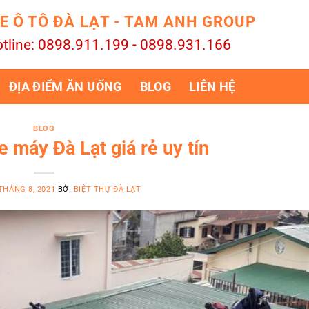
E Ô TÔ ĐÀ LẠT - TAM ANH GROUP
tline: 0898.911.199 - 0898.931.166
ĐỊA ĐIỂM ĂN UỐNG
BLOG
LIÊN HỆ
BLOG
e máy Đà Lạt giá rẻ uy tín
THÁNG 8, 2021
BỞI
BIỆT THỰ ĐÀ LẠT