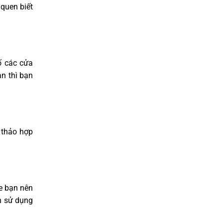
quen biết
ố các cửa
an thì bạn
 thảo hợp
xe bạn nên
ạn sử dụng