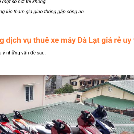
 một số nơi thì không.
g lúc tham gia giao thông gặp công an.
g dịch vụ thuê xe máy Đà Lạt giá rẻ uy 
ưu ý những vấn đề sau: