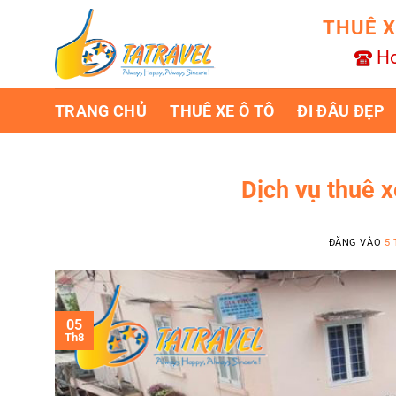
Bỏ
THUÊ X
qua
nội
Ho
dung
TRANG CHỦ
THUÊ XE Ô TÔ
ĐI ĐÂU ĐẸP
Dịch vụ thuê x
ĐĂNG VÀO
5 
05
Th8