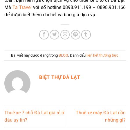
toàn, bạn nên lựa chọn dịch vụ cho thuê xe ô tô đi Đà Lạt.
Mà
Ta Travel
với số hotline 0898.911.199 – 0898.931.166
để được biết thêm chi tiết và báo giá dịch vụ.
Bài viết này được đăng trong
BLOG
. Đánh dấu
liên kết thường trực
.
BIỆT THỰ ĐÀ LẠT
Thuê xe 7 chỗ Đà Lạt giá rẻ ở
Thuê xe máy Đà Lạt cần
đâu uy tín?
những gì?