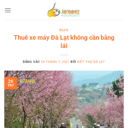
Bỏ
qua
nội
dung
BLOG
Thuê xe máy Đà Lạt không cần bằng
lái
ĐĂNG VÀO
26 THÁNG 7, 2021
BỞI
BIỆT THỰ ĐÀ LẠT
26
Th7