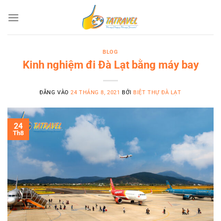
Bỏ
qua
nội
dung
BLOG
Kinh nghiệm đi Đà Lạt bằng máy bay
ĐĂNG VÀO
24 THÁNG 8, 2021
BỞI
BIỆT THỰ ĐÀ LẠT
24
Th8