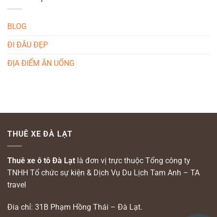
BLOG
ĐI ĐÂU ĐẸP
ĐỊA ĐIỂM ĂN UỐNG
THUÊ XE ĐÀ LẠT
Thuê xe ô tô Đà Lạt
là đơn vị trực thuộc Tổng công ty
TNHH Tổ chức sự kiện & Dịch Vụ Du Lịch Tam Anh – TA
travel
Đia chỉ: 31B Phạm Hồng Thái – Đà Lạt.