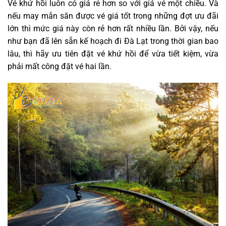
Vé khứ hồi luôn có giá rẻ hơn so với giá vé một chiều. Và
nếu may mắn săn được vé giá tốt trong những đợt ưu đãi
lớn thì mức giá này còn rẻ hơn rất nhiều lần. Bởi vậy, nếu
như bạn đã lên sẵn kế hoạch đi Đà Lạt trong thời gian bao
lâu, thì hãy ưu tiên đặt vé khứ hồi để vừa tiết kiệm, vừa
phải mất công đặt vé hai lần.