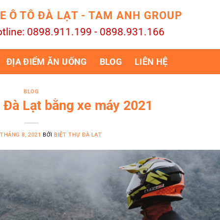
E Ô TÔ ĐÀ LẠT - TAM ANH GROUP
tline: 0898.911.199 - 0898.931.166
ĐỊA ĐIỂM ĂN UỐNG
BLOG
LIÊN HỆ
BLOG
 Đà Lạt bằng xe máy 2021
 THÁNG 8, 2021
BỞI
BIỆT THỰ ĐÀ LẠT