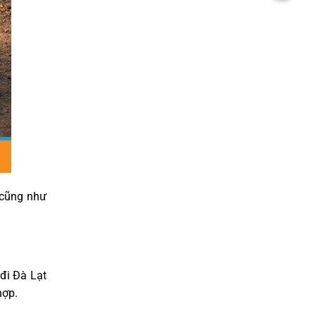
 cũng như
đi Đà Lạt
hợp.