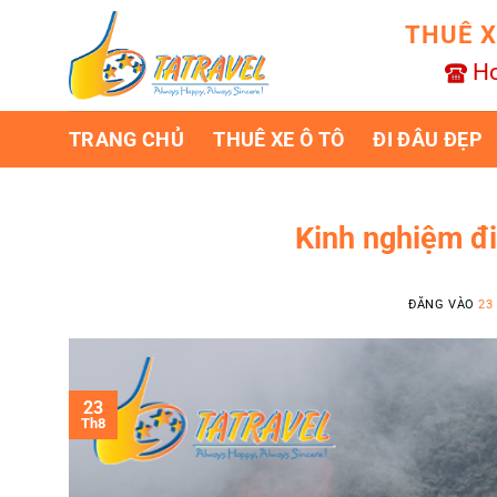
Bỏ
THUÊ X
qua
nội
Ho
dung
TRANG CHỦ
THUÊ XE Ô TÔ
ĐI ĐÂU ĐẸP
Kinh nghiệm đi
ĐĂNG VÀO
23
23
Th8