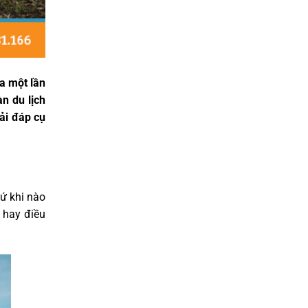
a một lần
n du lịch
ải đáp cụ
cứ khi nào
 hay điều