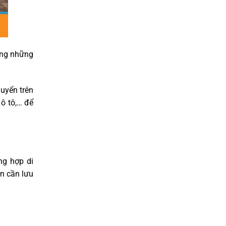
ong những
huyển trên
ô tô,… để
ng hợp di
ạn cần lưu