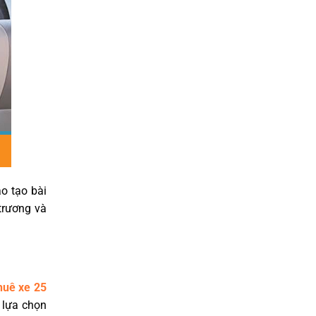
ào tạo bài
 trương và
huê xe 25
 lựa chọn