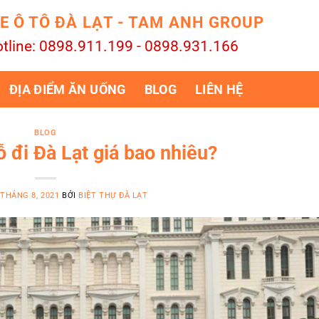
E Ô TÔ ĐÀ LẠT - TAM ANH GROUP
tline: 0898.911.199 - 0898.931.166
ĐỊA ĐIỂM ĂN UỐNG
BLOG
LIÊN HỆ
BLOG
 đi Đà Lạt giá bao nhiêu?
 THÁNG 8, 2021
BỞI
BIỆT THỰ ĐÀ LẠT