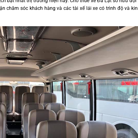
ch bật nhất thị trường hiện nay. Cho thuê xe Đà Lạt sở hữu độ
n chăm sóc khách hàng và các tài xế lái xe có trình độ và ki