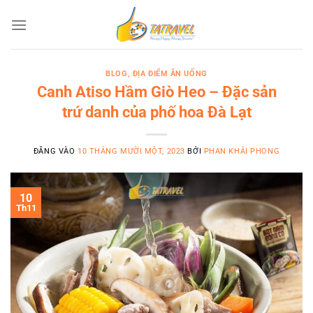
Bỏ
qua
nội
dung
BLOG
,
ĐỊA ĐIỂM ĂN UỐNG
Canh Atiso Hầm Giò Heo – Đặc sản
trứ danh của phố hoa Đà Lạt
ĐĂNG VÀO
10 THÁNG MƯỜI MỘT, 2023
BỞI
PHAN KHẢI PHONG
10
Th11