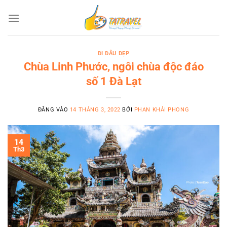
Bỏ
qua
nội
dung
ĐI ĐÂU ĐẸP
Chùa Linh Phước, ngôi chùa độc đáo
số 1 Đà Lạt
ĐĂNG VÀO
14 THÁNG 3, 2022
BỞI
PHAN KHẢI PHONG
14
Th3