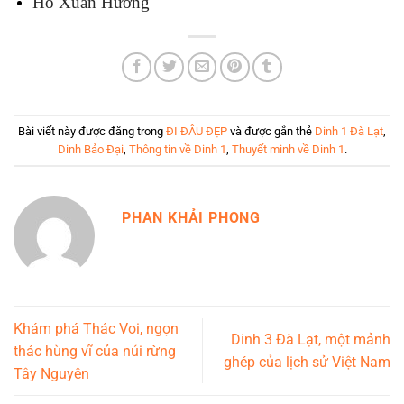
Hồ Xuân Hương
Bài viết này được đăng trong
ĐI ĐÂU ĐẸP
và được gắn thẻ
Dinh 1 Đà Lạt
,
Dinh Bảo Đại
,
Thông tin về Dinh 1
,
Thuyết minh về Dinh 1
.
PHAN KHẢI PHONG
Khám phá Thác Voi, ngọn
Dinh 3 Đà Lạt, một mảnh
thác hùng vĩ của núi rừng
ghép của lịch sử Việt Nam
Tây Nguyên