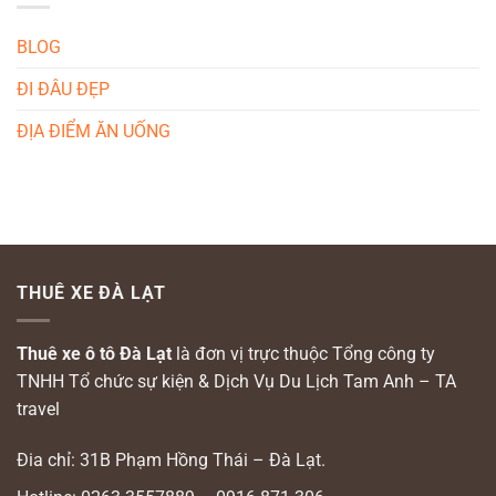
BLOG
ĐI ĐÂU ĐẸP
ĐỊA ĐIỂM ĂN UỐNG
THUÊ XE ĐÀ LẠT
Thuê xe ô tô Đà Lạt
là đơn vị trực thuộc Tổng công ty
TNHH Tổ chức sự kiện & Dịch Vụ Du Lịch Tam Anh – TA
travel
Đia chỉ: 31B Phạm Hồng Thái – Đà Lạt.