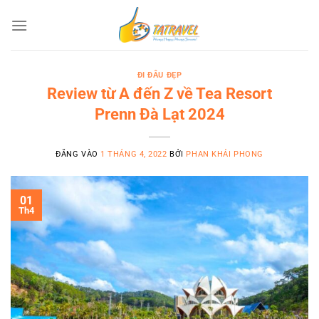
Bỏ
qua
nội
dung
ĐI ĐÂU ĐẸP
Review từ A đến Z về Tea Resort
Prenn Đà Lạt 2024
ĐĂNG VÀO
1 THÁNG 4, 2022
BỞI
PHAN KHẢI PHONG
01
Th4