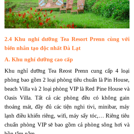
2.4 Khu nghỉ dưỡng Tea Resort Prenn cùng với
biển nhân tạo độc nhất Đà Lạt
A. Khu nghỉ dưỡng cao cấp
Khu nghỉ dưỡng Tea Reost Prenn cung cấp 4 loại
phòng bao gồm 2 loại phòng tiêu chuẩn là Pin House,
beach Villa và 2 loại phòng VIP là Red Pine House và
Oasis Villa. Tất cả các phòng đều có không gain
thoáng mát, đầy đủ các tiện nghi tivi, minibar, máy
lạnh điều khiển riêng, wifi, máy sấy tóc,… Riêng tiêu
chuẩn phòng VIP sẽ bao gồm cả phòng sông hơi và
bồn tắm nằm.