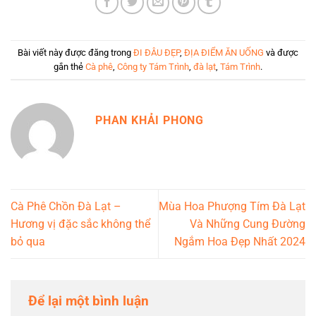
Bài viết này được đăng trong
ĐI ĐÂU ĐẸP
,
ĐỊA ĐIỂM ĂN UỐNG
và được
gắn thẻ
Cà phê
,
Công ty Tám Trình
,
đà lạt
,
Tám Trình
.
PHAN KHẢI PHONG
Cà Phê Chồn Đà Lạt –
Mùa Hoa Phượng Tím Đà Lạt
Hương vị đặc sắc không thể
Và Những Cung Đường
bỏ qua
Ngắm Hoa Đẹp Nhất 2024
Để lại một bình luận