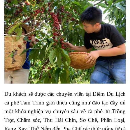
Du khách sẽ được các chuyên viên tại Điểm Du Lịch
cà phê Tám Trình
giới thiệu cũng như đào tạo đầy dủ
một khóa nghiệp vụ chuyên sâu về cà phê. từ Trồng
Trọt, Chăm sóc, Thu Hái Chín, Sơ Chế, Phân Loại,
Rang Xay, Thử Nếm đến Pha Chế các thức uống từ cà