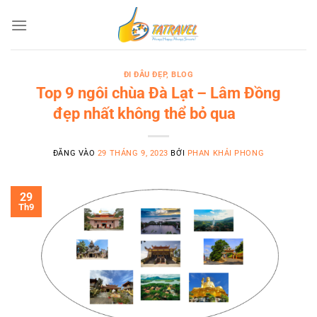
Bỏ
qua
nội
dung
ĐI ĐÂU ĐẸP
,
BLOG
Top 9 ngôi chùa Đà Lạt – Lâm Đồng
đẹp nhất không thể bỏ qua
ĐĂNG VÀO
29 THÁNG 9, 2023
BỞI
PHAN KHẢI PHONG
29
Th9