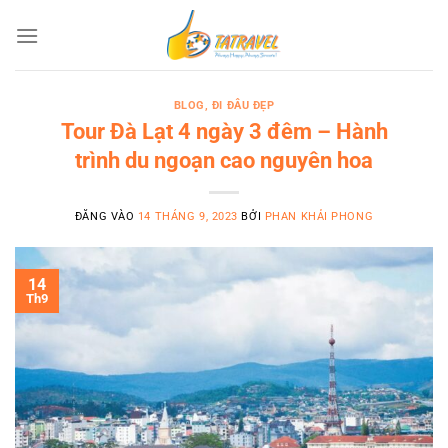
Bỏ
qua
nội
dung
BLOG
,
ĐI ĐÂU ĐẸP
Tour Đà Lạt 4 ngày 3 đêm – Hành
trình du ngoạn cao nguyên hoa
ĐĂNG VÀO
14 THÁNG 9, 2023
BỞI
PHAN KHẢI PHONG
14
Th9